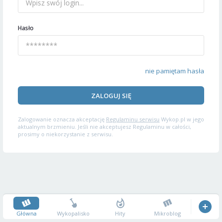
Hasło
nie pamiętam hasła
ZALOGUJ SIĘ
Zalogowanie oznacza akceptację
Regulaminu serwisu
Wykop.pl w jego
aktualnym brzmieniu. Jeśli nie akceptujesz Regulaminu w całości,
prosimy o niekorzystanie z serwisu.
Główna
Wykopalisko
Hity
Mikroblog