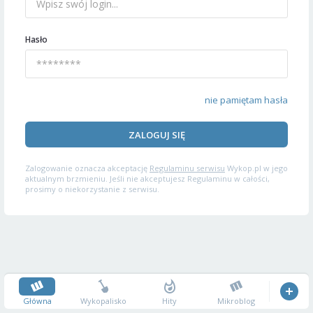
Hasło
nie pamiętam hasła
ZALOGUJ SIĘ
Zalogowanie oznacza akceptację
Regulaminu serwisu
Wykop.pl w jego
aktualnym brzmieniu. Jeśli nie akceptujesz Regulaminu w całości,
prosimy o niekorzystanie z serwisu.
Główna
Wykopalisko
Hity
Mikroblog