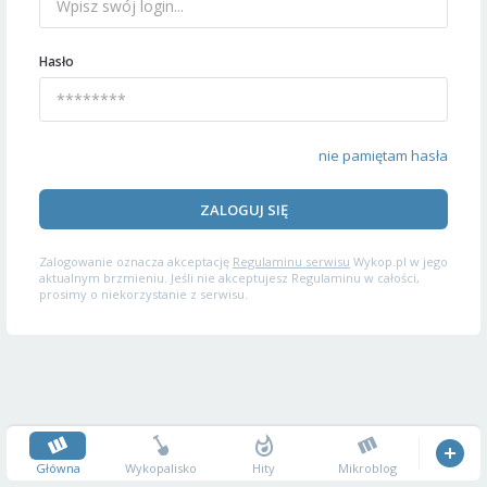
Hasło
nie pamiętam hasła
ZALOGUJ SIĘ
Zalogowanie oznacza akceptację
Regulaminu serwisu
Wykop.pl w jego
aktualnym brzmieniu. Jeśli nie akceptujesz Regulaminu w całości,
prosimy o niekorzystanie z serwisu.
Główna
Wykopalisko
Hity
Mikroblog