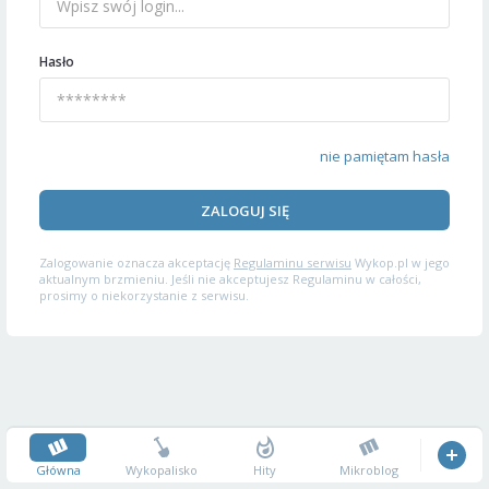
Hasło
nie pamiętam hasła
ZALOGUJ SIĘ
Zalogowanie oznacza akceptację
Regulaminu serwisu
Wykop.pl w jego
aktualnym brzmieniu. Jeśli nie akceptujesz Regulaminu w całości,
prosimy o niekorzystanie z serwisu.
Główna
Wykopalisko
Hity
Mikroblog