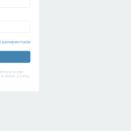
e pamiętam hasła
ykop.pl w jego
 w całości, prosimy