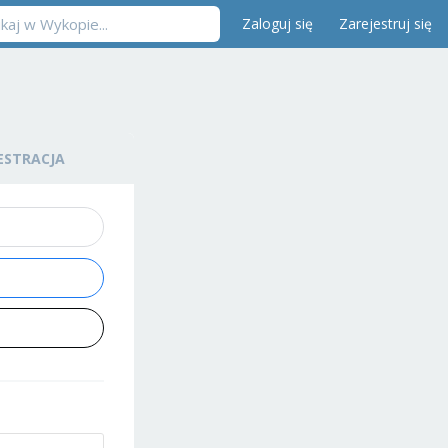
Zaloguj się
Zarejestruj się
ESTRACJA