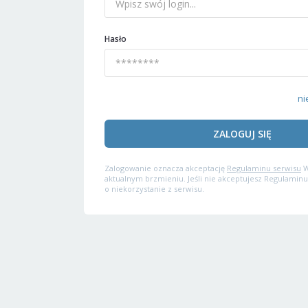
Hasło
ni
ZALOGUJ SIĘ
Zalogowanie oznacza akceptację
Regulaminu serwisu
W
aktualnym brzmieniu. Jeśli nie akceptujesz Regulaminu
o niekorzystanie z serwisu.