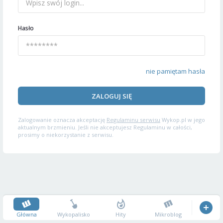
Hasło
nie pamiętam hasła
ZALOGUJ SIĘ
Zalogowanie oznacza akceptację
Regulaminu serwisu
Wykop.pl w jego
aktualnym brzmieniu. Jeśli nie akceptujesz Regulaminu w całości,
prosimy o niekorzystanie z serwisu.
Główna
Wykopalisko
Hity
Mikroblog