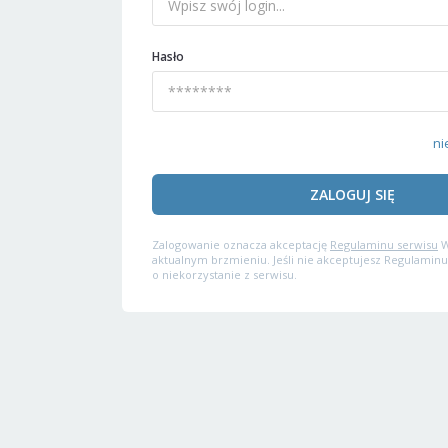
Hasło
ni
ZALOGUJ SIĘ
Zalogowanie oznacza akceptację
Regulaminu serwisu
W
aktualnym brzmieniu. Jeśli nie akceptujesz Regulaminu
o niekorzystanie z serwisu.