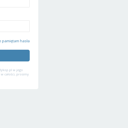
e pamiętam hasła
ykop.pl w jego
 w całości, prosimy