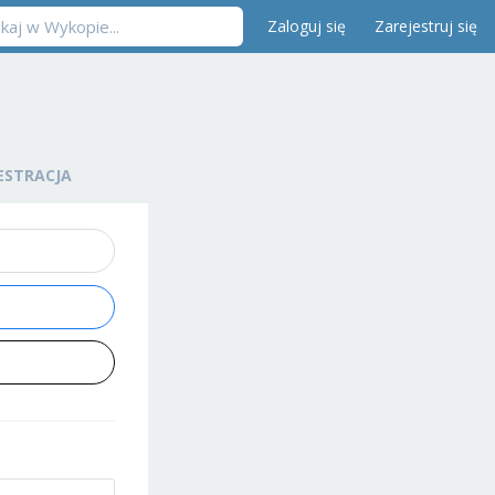
Zaloguj się
Zarejestruj się
ESTRACJA