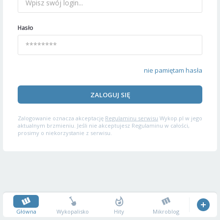
Hasło
nie pamiętam hasła
ZALOGUJ SIĘ
Zalogowanie oznacza akceptację
Regulaminu serwisu
Wykop.pl w jego
aktualnym brzmieniu. Jeśli nie akceptujesz Regulaminu w całości,
prosimy o niekorzystanie z serwisu.
Główna
Wykopalisko
Hity
Mikroblog