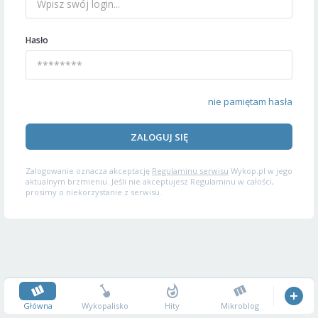
Hasło
nie pamiętam hasła
ZALOGUJ SIĘ
Zalogowanie oznacza akceptację
Regulaminu serwisu
Wykop.pl w jego
aktualnym brzmieniu. Jeśli nie akceptujesz Regulaminu w całości,
prosimy o niekorzystanie z serwisu.
Główna
Wykopalisko
Hity
Mikroblog