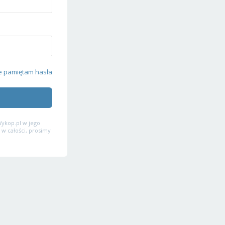
e pamiętam hasła
ykop.pl w jego
 w całości, prosimy