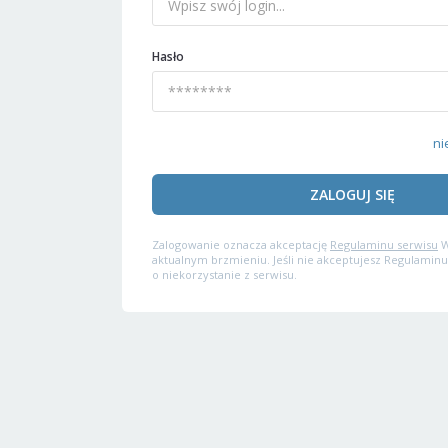
Hasło
ni
ZALOGUJ SIĘ
Zalogowanie oznacza akceptację
Regulaminu serwisu
W
aktualnym brzmieniu. Jeśli nie akceptujesz Regulaminu
o niekorzystanie z serwisu.