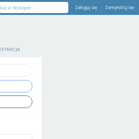
Zaloguj się
Zarejestruj się
ESTRACJA