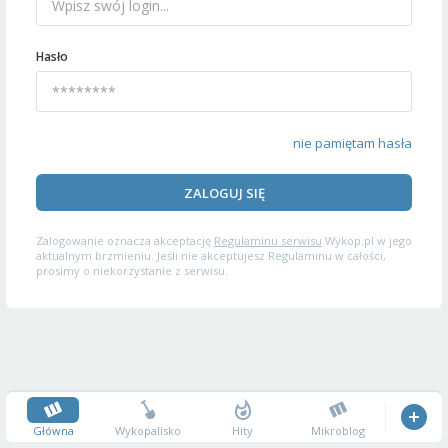
Hasło
nie pamiętam hasła
ZALOGUJ SIĘ
Zalogowanie oznacza akceptację
Regulaminu serwisu
Wykop.pl w jego
aktualnym brzmieniu. Jeśli nie akceptujesz Regulaminu w całości,
prosimy o niekorzystanie z serwisu.
Główna
Wykopalisko
Hity
Mikroblog