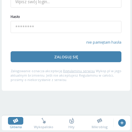
Hasło
nie pamiętam hasła
ZALOGUJ SIĘ
Zalogowanie oznacza akceptację
Regulaminu serwisu
Wykop.pl w jego
aktualnym brzmieniu. Jeśli nie akceptujesz Regulaminu w całości,
prosimy o niekorzystanie z serwisu.
Główna
Wykopalisko
Hity
Mikroblog