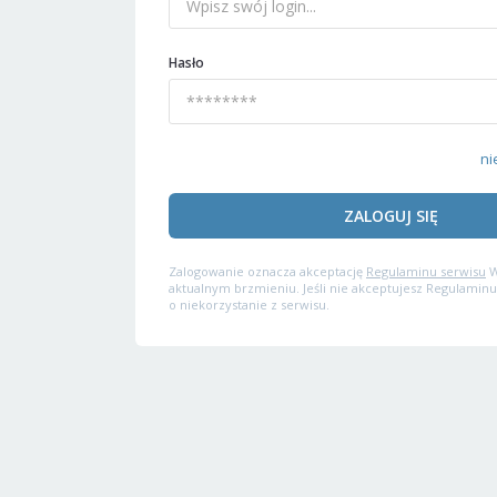
Hasło
ni
ZALOGUJ SIĘ
Zalogowanie oznacza akceptację
Regulaminu serwisu
W
aktualnym brzmieniu. Jeśli nie akceptujesz Regulaminu
o niekorzystanie z serwisu.