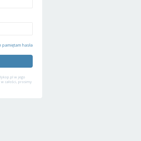
e pamiętam hasła
ykop.pl w jego
 w całości, prosimy