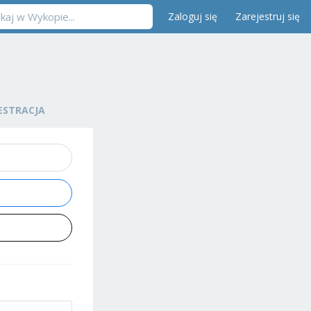
Zaloguj się
Zarejestruj się
ESTRACJA