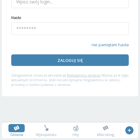
Hasło
nie pamiętam hasła
ZALOGUJ SIĘ
Zalogowanie oznacza akceptację
Regulaminu serwisu
Wykop.pl w jego
aktualnym brzmieniu. Jeśli nie akceptujesz Regulaminu w całości,
prosimy o niekorzystanie z serwisu.
Główna
Wykopalisko
Hity
Mikroblog