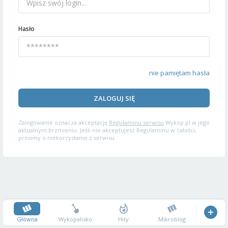
Hasło
nie pamiętam hasła
ZALOGUJ SIĘ
Zalogowanie oznacza akceptację
Regulaminu serwisu
Wykop.pl w jego
aktualnym brzmieniu. Jeśli nie akceptujesz Regulaminu w całości,
prosimy o niekorzystanie z serwisu.
Główna
Wykopalisko
Hity
Mikroblog