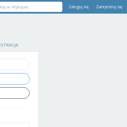
Zaloguj się
Zarejestruj się
ESTRACJA