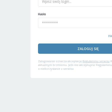
Hasło
ni
ZALOGUJ SIĘ
Zalogowanie oznacza akceptację
Regulaminu serwisu
W
aktualnym brzmieniu. Jeśli nie akceptujesz Regulaminu
o niekorzystanie z serwisu.