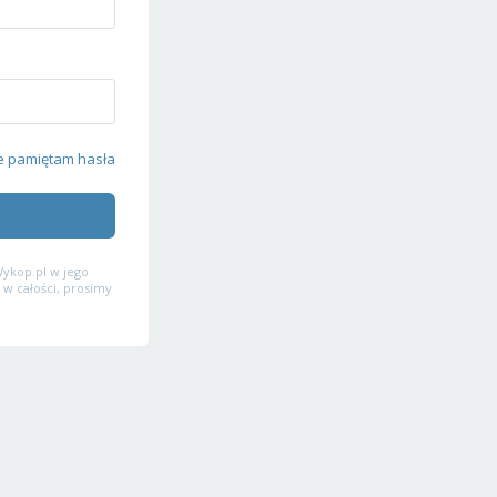
e pamiętam hasła
ykop.pl w jego
 w całości, prosimy