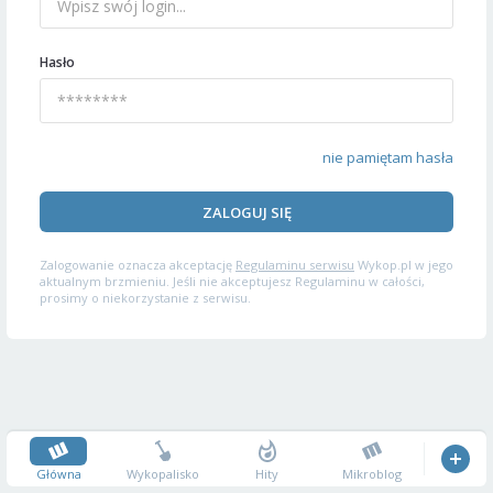
Hasło
nie pamiętam hasła
ZALOGUJ SIĘ
Zalogowanie oznacza akceptację
Regulaminu serwisu
Wykop.pl w jego
aktualnym brzmieniu. Jeśli nie akceptujesz Regulaminu w całości,
prosimy o niekorzystanie z serwisu.
Główna
Wykopalisko
Hity
Mikroblog