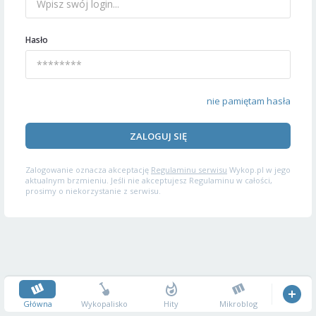
Hasło
nie pamiętam hasła
ZALOGUJ SIĘ
Zalogowanie oznacza akceptację
Regulaminu serwisu
Wykop.pl w jego
aktualnym brzmieniu. Jeśli nie akceptujesz Regulaminu w całości,
prosimy o niekorzystanie z serwisu.
Główna
Wykopalisko
Hity
Mikroblog