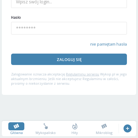
Hasło
nie pamiętam hasła
ZALOGUJ SIĘ
Zalogowanie oznacza akceptację
Regulaminu serwisu
Wykop.pl w jego
aktualnym brzmieniu. Jeśli nie akceptujesz Regulaminu w całości,
prosimy o niekorzystanie z serwisu.
Główna
Wykopalisko
Hity
Mikroblog