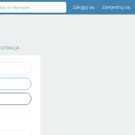
Zaloguj się
Zarejestruj się
ESTRACJA