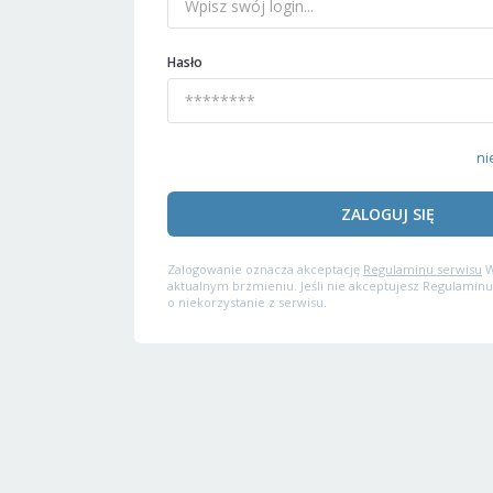
Hasło
ni
ZALOGUJ SIĘ
Zalogowanie oznacza akceptację
Regulaminu serwisu
W
aktualnym brzmieniu. Jeśli nie akceptujesz Regulaminu
o niekorzystanie z serwisu.