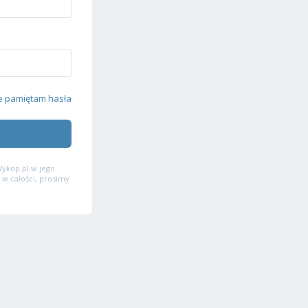
e pamiętam hasła
ykop.pl w jego
 w całości, prosimy