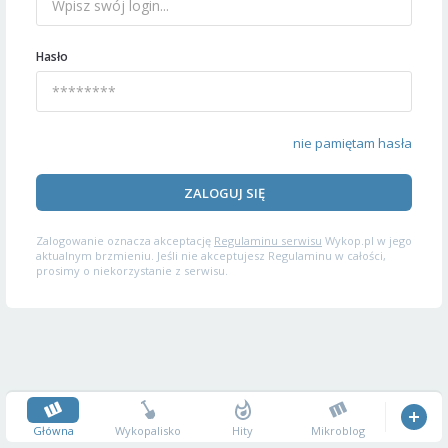
Hasło
nie pamiętam hasła
ZALOGUJ SIĘ
Zalogowanie oznacza akceptację
Regulaminu serwisu
Wykop.pl w jego
aktualnym brzmieniu. Jeśli nie akceptujesz Regulaminu w całości,
prosimy o niekorzystanie z serwisu.
Główna
Wykopalisko
Hity
Mikroblog