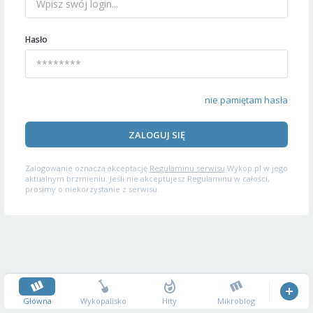
Hasło
nie pamiętam hasła
ZALOGUJ SIĘ
Zalogowanie oznacza akceptację
Regulaminu serwisu
Wykop.pl w jego
aktualnym brzmieniu. Jeśli nie akceptujesz Regulaminu w całości,
prosimy o niekorzystanie z serwisu.
Główna
Wykopalisko
Hity
Mikroblog