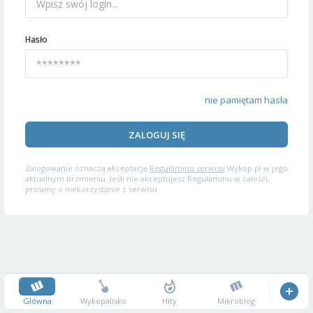
Hasło
nie pamiętam hasła
ZALOGUJ SIĘ
Zalogowanie oznacza akceptację
Regulaminu serwisu
Wykop.pl w jego
aktualnym brzmieniu. Jeśli nie akceptujesz Regulaminu w całości,
prosimy o niekorzystanie z serwisu.
Główna
Wykopalisko
Hity
Mikroblog