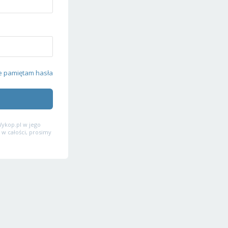
e pamiętam hasła
ykop.pl w jego
 w całości, prosimy