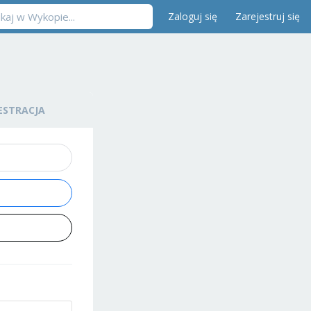
Zaloguj się
Zarejestruj się
ESTRACJA