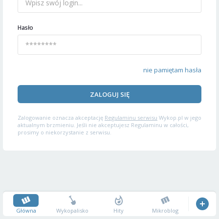
Hasło
nie pamiętam hasła
ZALOGUJ SIĘ
Zalogowanie oznacza akceptację
Regulaminu serwisu
Wykop.pl w jego
aktualnym brzmieniu. Jeśli nie akceptujesz Regulaminu w całości,
prosimy o niekorzystanie z serwisu.
Główna
Wykopalisko
Hity
Mikroblog