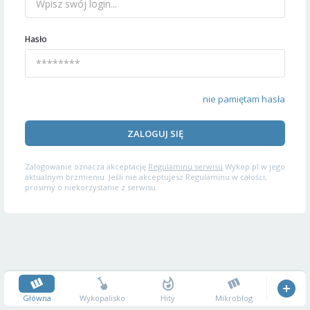
Hasło
nie pamiętam hasła
ZALOGUJ SIĘ
Zalogowanie oznacza akceptację
Regulaminu serwisu
Wykop.pl w jego
aktualnym brzmieniu. Jeśli nie akceptujesz Regulaminu w całości,
prosimy o niekorzystanie z serwisu.
Główna
Wykopalisko
Hity
Mikroblog