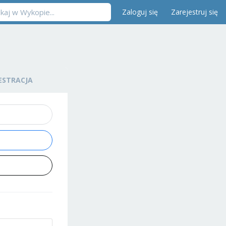
Zaloguj się
Zarejestruj się
ESTRACJA