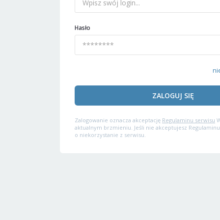
Hasło
ni
ZALOGUJ SIĘ
Zalogowanie oznacza akceptację
Regulaminu serwisu
W
aktualnym brzmieniu. Jeśli nie akceptujesz Regulaminu
o niekorzystanie z serwisu.