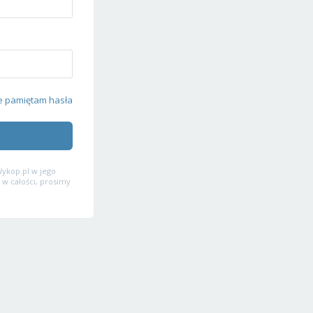
e pamiętam hasła
ykop.pl w jego
 w całości, prosimy