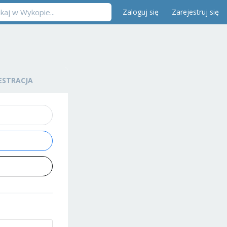
Zaloguj się
Zarejestruj się
ESTRACJA