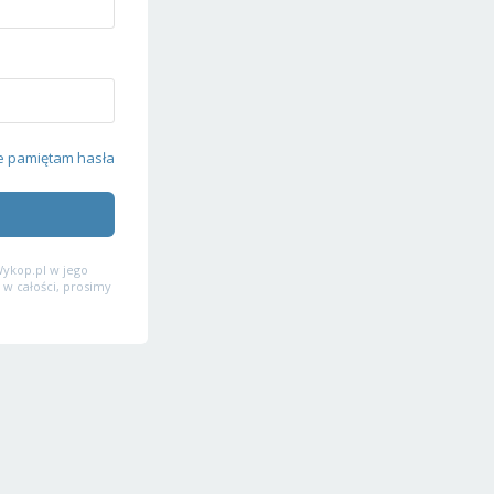
e pamiętam hasła
ykop.pl w jego
 w całości, prosimy