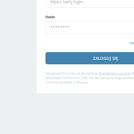
Hasło
ni
ZALOGUJ SIĘ
Zalogowanie oznacza akceptację
Regulaminu serwisu
W
aktualnym brzmieniu. Jeśli nie akceptujesz Regulaminu
o niekorzystanie z serwisu.