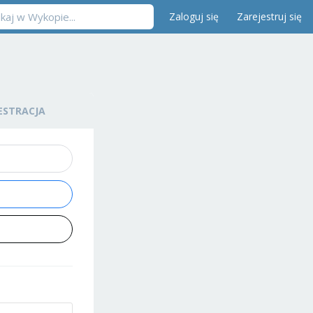
Zaloguj się
Zarejestruj się
ESTRACJA