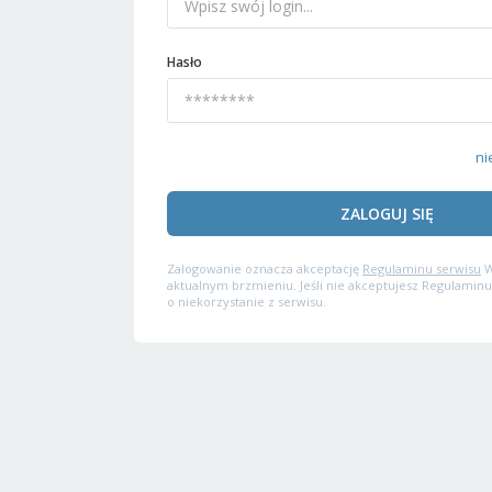
Hasło
ni
ZALOGUJ SIĘ
Zalogowanie oznacza akceptację
Regulaminu serwisu
W
aktualnym brzmieniu. Jeśli nie akceptujesz Regulaminu
o niekorzystanie z serwisu.