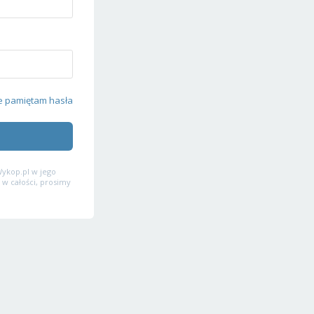
e pamiętam hasła
ykop.pl w jego
 w całości, prosimy