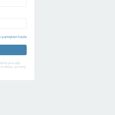
e pamiętam hasła
ykop.pl w jego
 w całości, prosimy