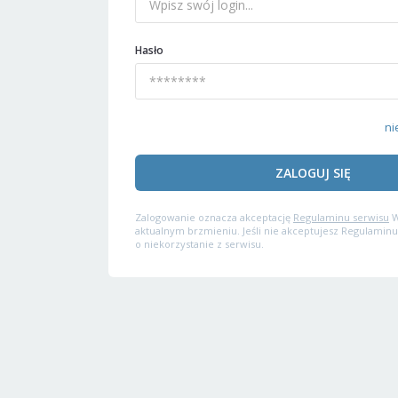
Hasło
ni
ZALOGUJ SIĘ
Zalogowanie oznacza akceptację
Regulaminu serwisu
W
aktualnym brzmieniu. Jeśli nie akceptujesz Regulaminu
o niekorzystanie z serwisu.