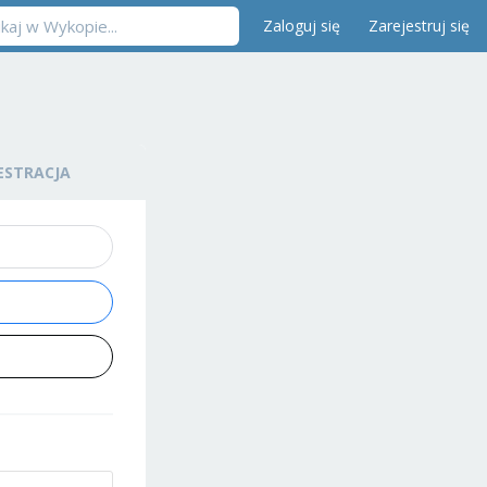
Zaloguj się
Zarejestruj się
ESTRACJA