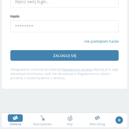
Hasło
nie pamiętam hasła
ZALOGUJ SIĘ
Zalogowanie oznacza akceptację
Regulaminu serwisu
Wykop.pl w jego
aktualnym brzmieniu. Jeśli nie akceptujesz Regulaminu w całości,
prosimy o niekorzystanie z serwisu.
Główna
Wykopalisko
Hity
Mikroblog