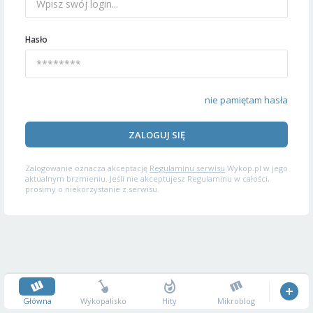
Hasło
nie pamiętam hasła
ZALOGUJ SIĘ
Zalogowanie oznacza akceptację
Regulaminu serwisu
Wykop.pl w jego
aktualnym brzmieniu. Jeśli nie akceptujesz Regulaminu w całości,
prosimy o niekorzystanie z serwisu.
Główna
Wykopalisko
Hity
Mikroblog