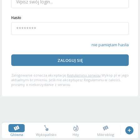
Hasło
nie pamiętam hasła
ZALOGUJ SIĘ
Zalogowanie oznacza akceptację
Regulaminu serwisu
Wykop.pl w jego
aktualnym brzmieniu. Jeśli nie akceptujesz Regulaminu w całości,
prosimy o niekorzystanie z serwisu.
Główna
Wykopalisko
Hity
Mikroblog