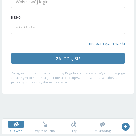
Hasło
nie pamiętam hasła
ZALOGUJ SIĘ
Zalogowanie oznacza akceptację
Regulaminu serwisu
Wykop.pl w jego
aktualnym brzmieniu. Jeśli nie akceptujesz Regulaminu w całości,
prosimy o niekorzystanie z serwisu.
Główna
Wykopalisko
Hity
Mikroblog