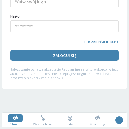
Hasło
nie pamiętam hasła
ZALOGUJ SIĘ
Zalogowanie oznacza akceptację
Regulaminu serwisu
Wykop.pl w jego
aktualnym brzmieniu. Jeśli nie akceptujesz Regulaminu w całości,
prosimy o niekorzystanie z serwisu.
Główna
Wykopalisko
Hity
Mikroblog