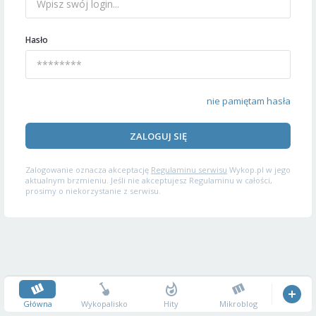
Hasło
nie pamiętam hasła
ZALOGUJ SIĘ
Zalogowanie oznacza akceptację
Regulaminu serwisu
Wykop.pl w jego
aktualnym brzmieniu. Jeśli nie akceptujesz Regulaminu w całości,
prosimy o niekorzystanie z serwisu.
Główna
Wykopalisko
Hity
Mikroblog