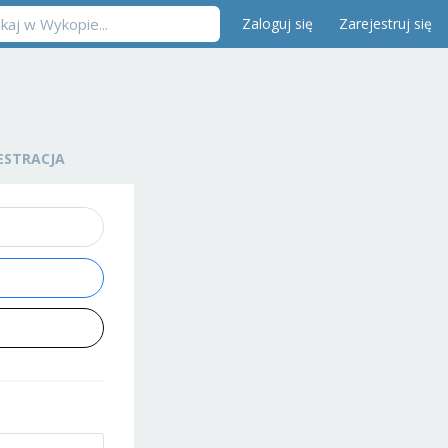
Zaloguj się
Zarejestruj się
ESTRACJA