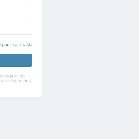
e pamiętam hasła
ykop.pl w jego
 w całości, prosimy