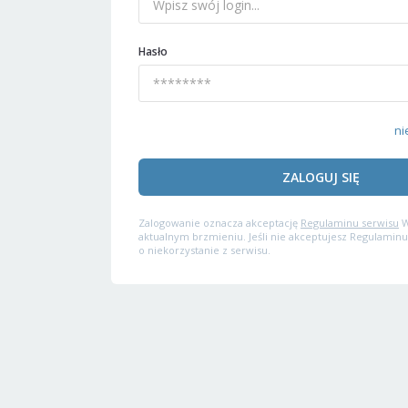
Hasło
ni
ZALOGUJ SIĘ
Zalogowanie oznacza akceptację
Regulaminu serwisu
W
aktualnym brzmieniu. Jeśli nie akceptujesz Regulaminu
o niekorzystanie z serwisu.