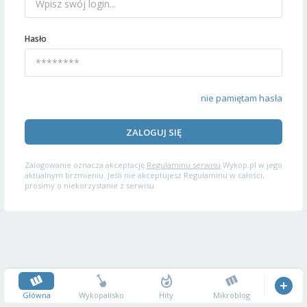
Hasło
nie pamiętam hasła
ZALOGUJ SIĘ
Zalogowanie oznacza akceptację
Regulaminu serwisu
Wykop.pl w jego
aktualnym brzmieniu. Jeśli nie akceptujesz Regulaminu w całości,
prosimy o niekorzystanie z serwisu.
Główna
Wykopalisko
Hity
Mikroblog