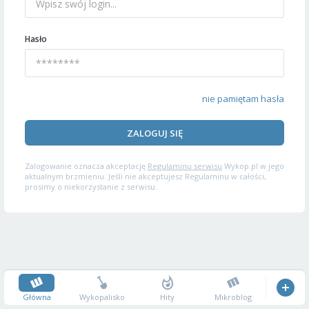
Hasło
nie pamiętam hasła
ZALOGUJ SIĘ
Zalogowanie oznacza akceptację
Regulaminu serwisu
Wykop.pl w jego
aktualnym brzmieniu. Jeśli nie akceptujesz Regulaminu w całości,
prosimy o niekorzystanie z serwisu.
Główna
Wykopalisko
Hity
Mikroblog