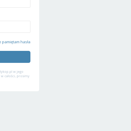
e pamiętam hasła
ykop.pl w jego
 w całości, prosimy