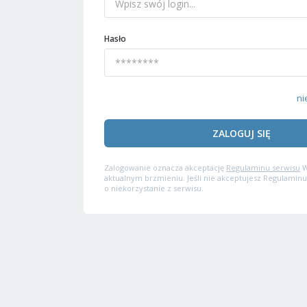
Hasło
ni
ZALOGUJ SIĘ
Zalogowanie oznacza akceptację
Regulaminu serwisu
W
aktualnym brzmieniu. Jeśli nie akceptujesz Regulaminu
o niekorzystanie z serwisu.