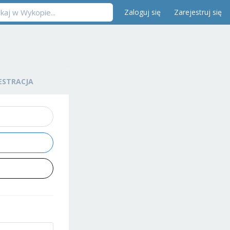
Zaloguj się
Zarejestruj się
ESTRACJA