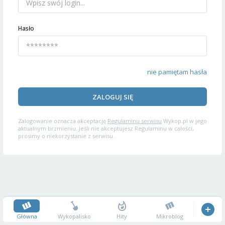
Hasło
nie pamiętam hasła
ZALOGUJ SIĘ
Zalogowanie oznacza akceptację
Regulaminu serwisu
Wykop.pl w jego
aktualnym brzmieniu. Jeśli nie akceptujesz Regulaminu w całości,
prosimy o niekorzystanie z serwisu.
Główna
Wykopalisko
Hity
Mikroblog