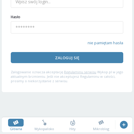
Hasło
nie pamiętam hasła
ZALOGUJ SIĘ
Zalogowanie oznacza akceptację
Regulaminu serwisu
Wykop.pl w jego
aktualnym brzmieniu. Jeśli nie akceptujesz Regulaminu w całości,
prosimy o niekorzystanie z serwisu.
Główna
Wykopalisko
Hity
Mikroblog