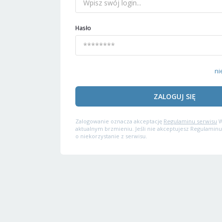
Hasło
ni
ZALOGUJ SIĘ
Zalogowanie oznacza akceptację
Regulaminu serwisu
W
aktualnym brzmieniu. Jeśli nie akceptujesz Regulaminu
o niekorzystanie z serwisu.