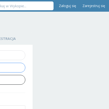
Zaloguj się
Zarejestruj się
ESTRACJA