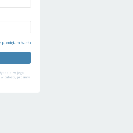
e pamiętam hasła
ykop.pl w jego
 w całości, prosimy