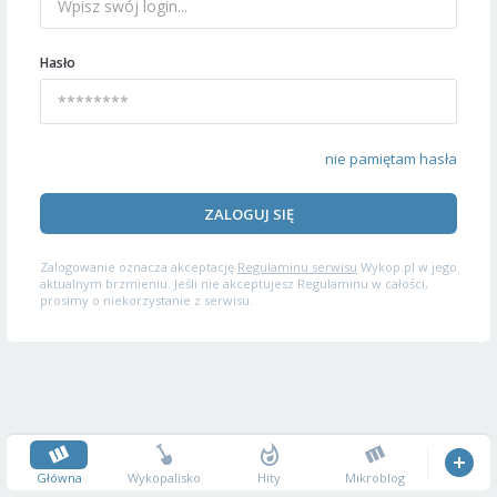
Hasło
nie pamiętam hasła
ZALOGUJ SIĘ
Zalogowanie oznacza akceptację
Regulaminu serwisu
Wykop.pl w jego
aktualnym brzmieniu. Jeśli nie akceptujesz Regulaminu w całości,
prosimy o niekorzystanie z serwisu.
Główna
Wykopalisko
Hity
Mikroblog