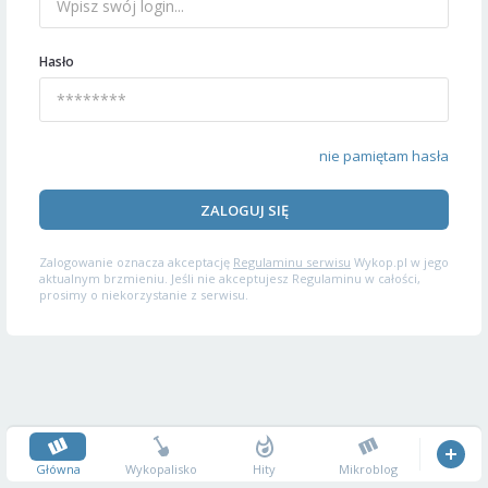
Hasło
nie pamiętam hasła
ZALOGUJ SIĘ
Zalogowanie oznacza akceptację
Regulaminu serwisu
Wykop.pl w jego
aktualnym brzmieniu. Jeśli nie akceptujesz Regulaminu w całości,
prosimy o niekorzystanie z serwisu.
Główna
Wykopalisko
Hity
Mikroblog