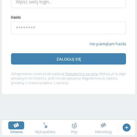
Hasło
nie pamiętam hasła
ZALOGUJ SIĘ
Zalogowanie oznacza akceptację
Regulaminu serwisu
Wykop.pl w jego
aktualnym brzmieniu. Jeśli nie akceptujesz Regulaminu w całości,
prosimy o niekorzystanie z serwisu.
Główna
Wykopalisko
Hity
Mikroblog