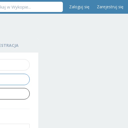
Zaloguj się
Zarejestruj się
ESTRACJA