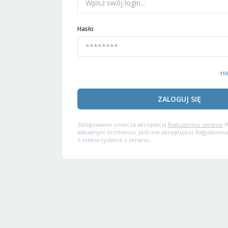
Hasło
ni
ZALOGUJ SIĘ
Zalogowanie oznacza akceptację
Regulaminu serwisu
W
aktualnym brzmieniu. Jeśli nie akceptujesz Regulaminu
o niekorzystanie z serwisu.