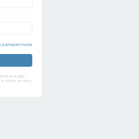
e pamiętam hasła
ykop.pl w jego
 w całości, prosimy