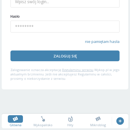
Hasło
nie pamiętam hasła
ZALOGUJ SIĘ
Zalogowanie oznacza akceptację
Regulaminu serwisu
Wykop.pl w jego
aktualnym brzmieniu. Jeśli nie akceptujesz Regulaminu w całości,
prosimy o niekorzystanie z serwisu.
Główna
Wykopalisko
Hity
Mikroblog