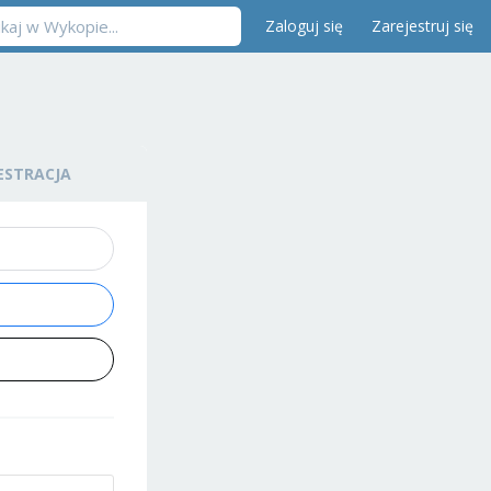
Zaloguj się
Zarejestruj się
ESTRACJA