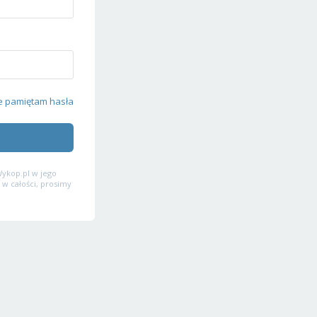
e pamiętam hasła
ykop.pl w jego
 w całości, prosimy