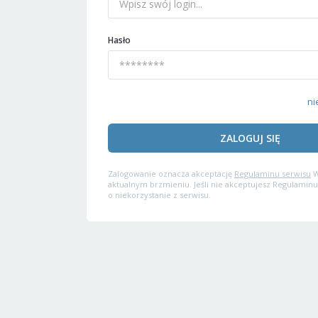
Hasło
ni
ZALOGUJ SIĘ
Zalogowanie oznacza akceptację
Regulaminu serwisu
W
aktualnym brzmieniu. Jeśli nie akceptujesz Regulaminu
o niekorzystanie z serwisu.