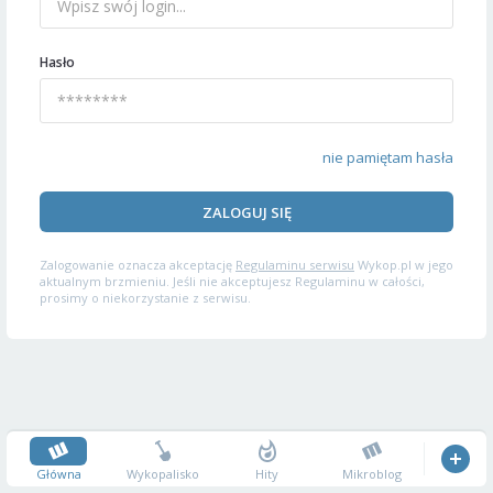
Hasło
nie pamiętam hasła
ZALOGUJ SIĘ
Zalogowanie oznacza akceptację
Regulaminu serwisu
Wykop.pl w jego
aktualnym brzmieniu. Jeśli nie akceptujesz Regulaminu w całości,
prosimy o niekorzystanie z serwisu.
Główna
Wykopalisko
Hity
Mikroblog